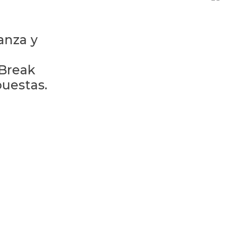
anza y
 Break
puestas.