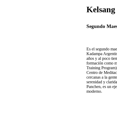
Kelsang
Segundo Maest
Es el segundo mae
Kadampa Argentina
años y al poco ti
formación como mae
Training Program) 
Centro de Medita
cercanas a la gent
serenidad y clarid
Panchen, es un ej
moderno.