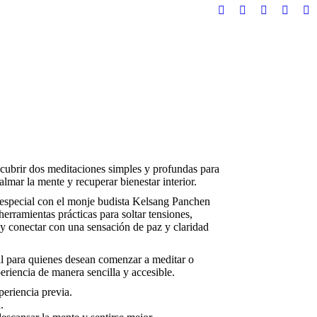
Facebook
Instagram
YouTube
Whats
Ma
page
page
page
page
pa
opens
opens
opens
opens
op
in
in
in
in
in
new
new
new
new
n
window
window
window
windo
w
cubrir dos meditaciones simples y profundas para
calmar la mente y recuperar bienestar interior.
 especial con el monje budista Kelsang Panchen
erramientas prácticas para soltar tensiones,
s y conectar con una sensación de paz y claridad
al para quienes desean comenzar a meditar o
eriencia de manera sencilla y accesible.
periencia previa.
.