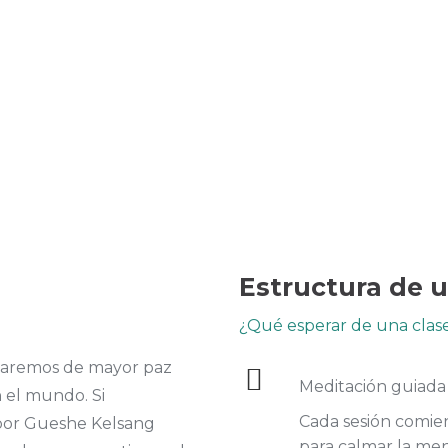
Estructura de 
¿Qué esperar de una clas
utaremos de mayor paz
Meditación guiada
n el mundo. Si
Cada sesión comien
 por Gueshe Kelsang
para calmar la ment