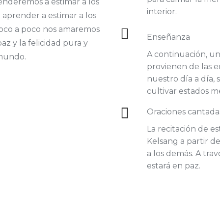
renderemos a estimar a los
interior.
 aprender a estimar a los
 poco a poco nos amaremos
Enseñanza
az y la felicidad pura y
A continuación, un
 mundo.
provienen de las e
nuestro día a día,
cultivar estados m
Oraciones cantada
La recitación de e
Kelsang a partir de
a los demás. A tra
estará en paz.