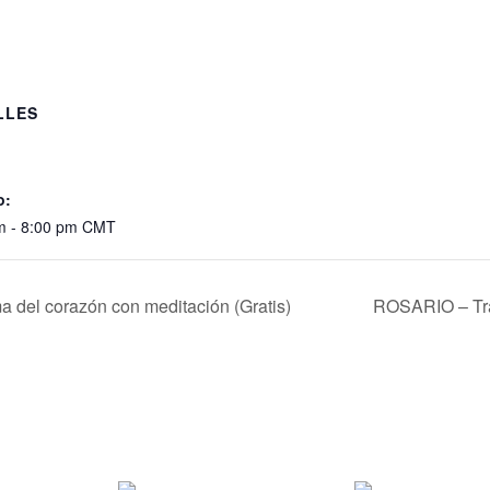
LLES
:
o:
m - 8:00 pm
CMT
del corazón con meditación (Gratis)
ROSARIO – Tr