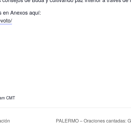
s en Anexos aquí:
evoto/
 am
CMT
ación
PALERMO – Oraciones cantadas: Ge