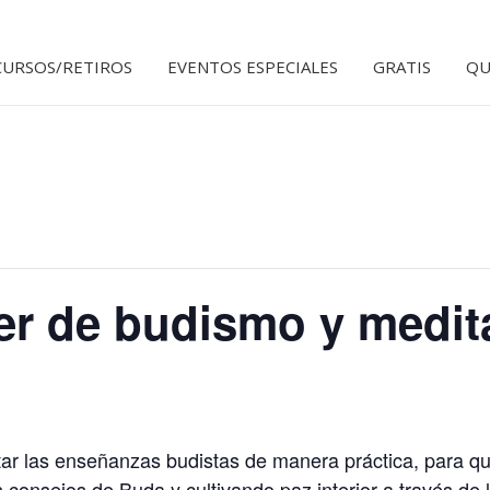
CURSOS/RETIROS
EVENTOS ESPECIALES
GRATIS
QU
er de budismo y medit
ntar las enseñanzas budistas de manera práctica, para q
s consejos de Buda y cultivando paz interior a través de 