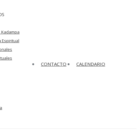
OS
n Kadampa
 Espiritual
onales
ituales
CONTACTO
CALENDARIO
a