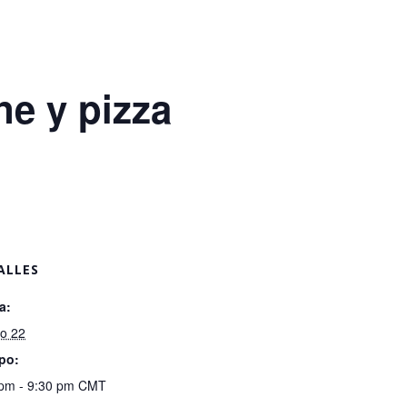
ne y pizza
ALLES
a:
o 22
po:
 pm - 9:30 pm
CMT