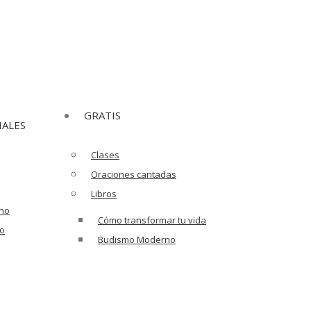
GRATIS
IALES
Clases
Oraciones cantadas
Libros
ano
Cómo transformar tu vida
ño
Budismo Moderno