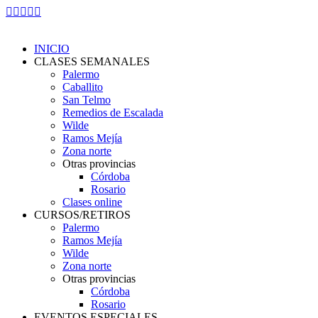
Skip
Facebook
Instagram
YouTube
Whatsapp
Mail
to
page
page
page
page
page
content
opens
opens
opens
opens
opens
INICIO
in
in
in
in
in
CLASES SEMANALES
new
new
new
new
new
Palermo
window
window
window
window
window
Caballito
San Telmo
Remedios de Escalada
Wilde
Ramos Mejía
Zona norte
Otras provincias
Córdoba
Rosario
Clases online
CURSOS/RETIROS
Palermo
Ramos Mejía
Wilde
Zona norte
Otras provincias
Córdoba
Rosario
EVENTOS ESPECIALES