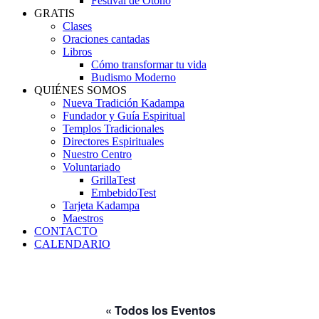
Festival de Otoño
GRATIS
Clases
Oraciones cantadas
Libros
Cómo transformar tu vida
Budismo Moderno
QUIÉNES SOMOS
Nueva Tradición Kadampa
Fundador y Guía Espiritual
Templos Tradicionales
Directores Espirituales
Nuestro Centro
Voluntariado
GrillaTest
EmbebidoTest
Tarjeta Kadampa
Maestros
CONTACTO
CALENDARIO
« Todos los Eventos