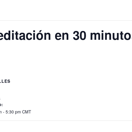
itación en 30 minutos
LLES
:
5
o:
m - 5:30 pm
CMT