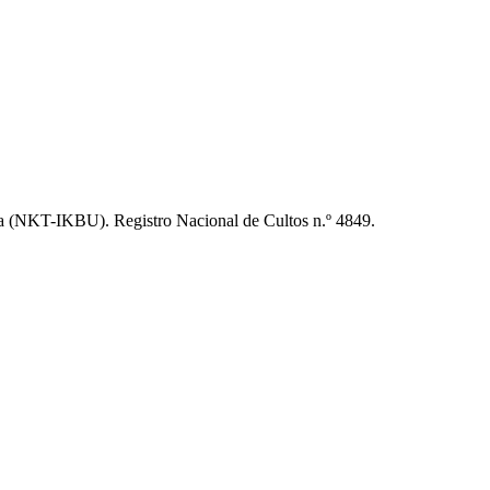
 (NKT-IKBU). Registro Nacional de Cultos n.º 4849.
t
T