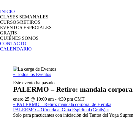
INICIO
CLASES SEMANALES
CURSOS/RETIROS
EVENTOS ESPECIALES
GRATIS
QUIÉNES SOMOS
CONTACTO
CALENDARIO
« Todos los Eventos
Este evento ha pasado.
PALERMO – Retiro: mandala corpora
enero 25 @ 10:00 am
-
4:30 pm
CMT
«
PALERMO – Retiro: mandala corporal de Heruka
PALERMO – Ofrenda al Guía Espiritual (Gratis)
»
Solo para practicantes con iniciación del Tantra del Yoga Supr