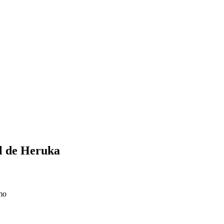
l de Heruka
emo