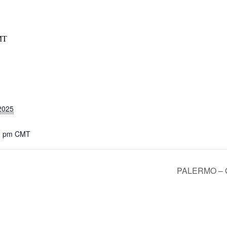
MT
2025
00 pm
CMT
PALERMO – Or