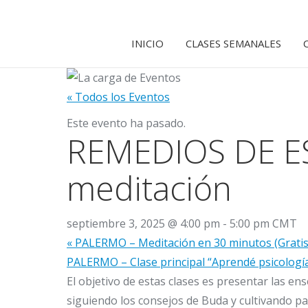
INICIO
CLASES SEMANALES
« Todos los Eventos
Este evento ha pasado.
REMEDIOS DE ES
meditación
septiembre 3, 2025 @ 4:00 pm
-
5:00 pm
CMT
«
PALERMO – Meditación en 30 minutos (Gratis
PALERMO – Clase principal “Aprendé psicologí
El objetivo de estas clases es presentar las e
siguiendo los consejos de Buda y cultivando paz