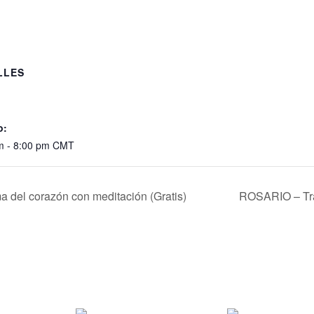
LLES
:
o:
m - 8:00 pm
CMT
del corazón con meditación (Gratis)
ROSARIO – Tr