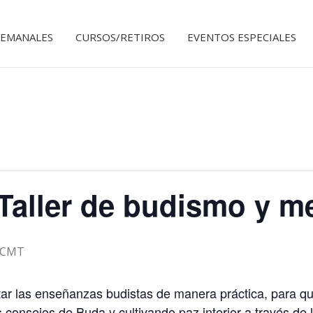
SEMANALES
CURSOS/RETIROS
EVENTOS ESPECIALES
aller de budismo y me
CMT
ntar las enseñanzas budistas de manera práctica, para q
s consejos de Buda y cultivando paz interior a través de