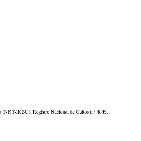
 (NKT-IKBU). Registro Nacional de Cultos n.º 4849.
t
T