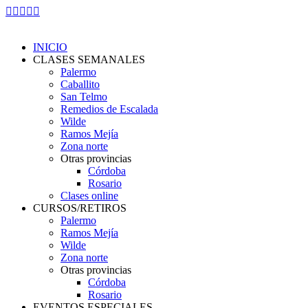
Skip
Facebook
Instagram
YouTube
Whatsapp
Mail
to
page
page
page
page
page
content
opens
opens
opens
opens
opens
INICIO
in
in
in
in
in
CLASES SEMANALES
new
new
new
new
new
Palermo
window
window
window
window
window
Caballito
San Telmo
Remedios de Escalada
Wilde
Ramos Mejía
Zona norte
Otras provincias
Córdoba
Rosario
Clases online
CURSOS/RETIROS
Palermo
Ramos Mejía
Wilde
Zona norte
Otras provincias
Córdoba
Rosario
EVENTOS ESPECIALES