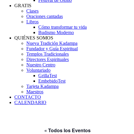
Festival de Otoño
GRATIS
Clases
Oraciones cantadas
Libros
Cómo transformar tu vida
Budismo Moderno
QUIÉNES SOMOS
Nueva Tradición Kadampa
Fundador y Guía Espiritual
Templos Tradicionales
Directores Espirituales
Nuestro Centro
Voluntariado
GrillaTest
EmbebidoTest
Tarjeta Kadampa
Maestros
CONTACTO
CALENDARIO
« Todos los Eventos