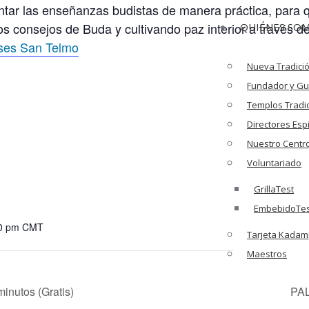
entar las enseñanzas budistas de manera práctica, para 
os consejos de Buda y cultivando paz interior a través 
QUIÉNES SO
ses San Telmo
Nueva Tradic
Fundador y Guí
Templos Tradi
Directores Espi
Nuestro Centr
Voluntariado
GrillaTest
EmbebidoTes
00 pm
CMT
Tarjeta Kada
Maestros
nutos (Gratis)
PAL