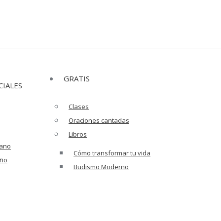
GRATIS
CIALES
Clases
Oraciones cantadas
Libros
rano
editación
Cómo transformar tu vida
oño
Budismo Moderno