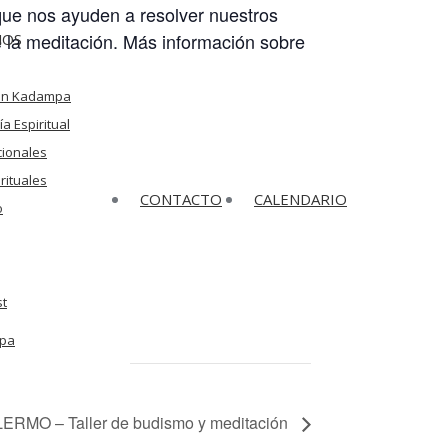
que nos ayuden a resolver nuestros
de la meditación. Más información sobre
MOS
ión Kadampa
a Espiritual
cionales
rituales
CONTACTO
CALENDARIO
o
t
mpa
ERMO – Taller de budismo y meditación