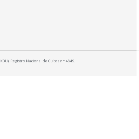
). Registro Nacional de Cultos n.º 4849.
t