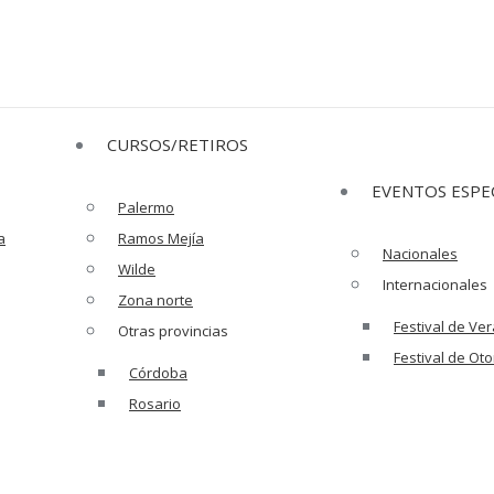
CURSOS/RETIROS
EVENTOS ESPE
Palermo
a
Ramos Mejía
Nacionales
Wilde
Internacionales
Zona norte
Festival de Ve
aller de budismo y m
Otras provincias
Festival de Ot
Córdoba
Rosario
T