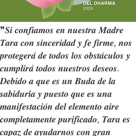
❞𝑺𝒊 𝒄𝒐𝒏𝒇𝒊𝒂𝒎𝒐𝒔 𝒆𝒏 𝒏𝒖𝒆𝒔𝒕𝒓𝒂 𝑴𝒂𝒅𝒓𝒆
𝑻𝒂𝒓𝒂 𝒄𝒐𝒏 𝒔𝒊𝒏𝒄𝒆𝒓𝒊𝒅𝒂𝒅 𝒚 𝒇𝒆 𝒇𝒊𝒓𝒎𝒆, 𝒏𝒐𝒔
𝒑𝒓𝒐𝒕𝒆𝒈𝒆𝒓𝒂́ 𝒅𝒆 𝒕𝒐𝒅𝒐𝒔 𝒍𝒐𝒔 𝒐𝒃𝒔𝒕𝒂́𝒄𝒖𝒍𝒐𝒔 𝒚
𝒄𝒖𝒎𝒑𝒍𝒊𝒓𝒂́ 𝒕𝒐𝒅𝒐𝒔 𝒏𝒖𝒆𝒔𝒕𝒓𝒐𝒔 𝒅𝒆𝒔𝒆𝒐𝒔.
𝑫𝒆𝒃𝒊𝒅𝒐 𝒂 𝒒𝒖𝒆 𝒆𝒔 𝒖𝒏 𝑩𝒖𝒅𝒂 𝒅𝒆 𝒍𝒂
𝒔𝒂𝒃𝒊𝒅𝒖𝒓𝒊́𝒂 𝒚 𝒑𝒖𝒆𝒔𝒕𝒐 𝒒𝒖𝒆 𝒆𝒔 𝒖𝒏𝒂
𝒎𝒂𝒏𝒊𝒇𝒆𝒔𝒕𝒂𝒄𝒊𝒐́𝒏 𝒅𝒆𝒍 𝒆𝒍𝒆𝒎𝒆𝒏𝒕𝒐 𝒂𝒊𝒓𝒆
𝒄𝒐𝒎𝒑𝒍𝒆𝒕𝒂𝒎𝒆𝒏𝒕𝒆 𝒑𝒖𝒓𝒊𝒇𝒊𝒄𝒂𝒅𝒐, 𝑻𝒂𝒓𝒂 𝒆𝒔
𝒄𝒂𝒑𝒂𝒛 𝒅𝒆 𝒂𝒚𝒖𝒅𝒂𝒓𝒏𝒐𝒔 𝒄𝒐𝒏 𝒈𝒓𝒂𝒏