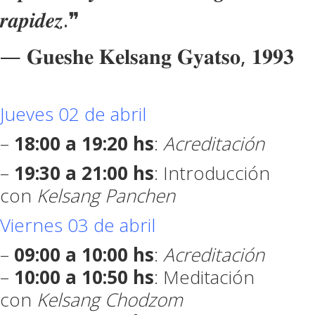
𝒓𝒂𝒑𝒊𝒅𝒆𝒛.❞
— 𝐆𝐮𝐞𝐬𝐡𝐞 𝐊𝐞𝐥𝐬𝐚𝐧𝐠 𝐆𝐲𝐚𝐭𝐬𝐨, 𝟏𝟗𝟗𝟑
Jueves 02 de abril
–
18:00 a 19:20 hs
:
Acreditación
–
19:30 a 21:00 hs
: Introducción
con
Kelsang Panchen
Viernes 03 de abril
–
09:00 a 10:00 hs
:
Acreditación
–
10:00 a 10:50 hs
: Meditación
con
Kelsang Chodzom