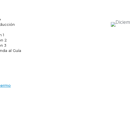
o
oducción
n 1
ón 2
ón 3
enda al Guía
alermo