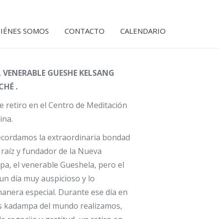
Facebook
Instagram
YouTube
Whatsapp
Mail
page
page
page
page
page
IÉNES SOMOS
CONTACTO
CALENDARIO
opens
opens
opens
opens
opens
in
in
in
in
in
new
new
new
new
new
 VENERABLE GUESHE KELSANG
window
window
window
window
window
HÉ .
de retiro en el Centro de Meditación
ina.
ecordamos la extraordinaria bondad
raíz y fundador de la Nueva
a, el venerable Gueshela, pero el
 un día muy auspicioso y lo
anera especial. Durante ese día en
os kadampa del mundo realizamos,