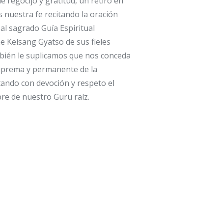
e regocijo y gratitud, un retiro en
s nuestra fe recitando la oración
 al sagrado Guía Espiritual
 Kelsang Gyatso de sus fieles
mbién le suplicamos que nos conceda
suprema y permanente de la
itando con devoción y respeto el
re de nuestro Guru raíz.
tá invitado a participar!