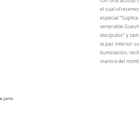
con una actitud d
el cual ofrecemo
especial “Súplica
venerable Gueshe
discípulos” y ta
la paz interior 
iluminación, rec
mantra del nomb
¡Todo el mundo es
e junio