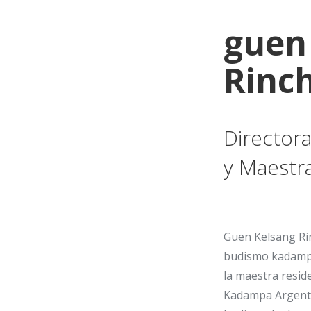
guen
Rinc
Directora
y Maestr
Guen Kelsang Rin
budismo kadampa
la maestra resid
Kadampa Argenti