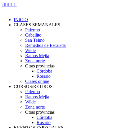
Skip
Facebook
Instagram
YouTube
Whatsapp
Mail
to
page
page
page
page
page
content
opens
opens
opens
opens
opens
INICIO
in
in
in
in
in
CLASES SEMANALES
new
new
new
new
new
Palermo
window
window
window
window
window
Caballito
San Telmo
Remedios de Escalada
Wilde
Ramos Mejía
Zona norte
Otras provincias
Córdoba
Rosario
Clases online
CURSOS/RETIROS
Palermo
Ramos Mejía
Wilde
Zona norte
Otras provincias
Córdoba
Rosario
EVENTOS ESPECIALES