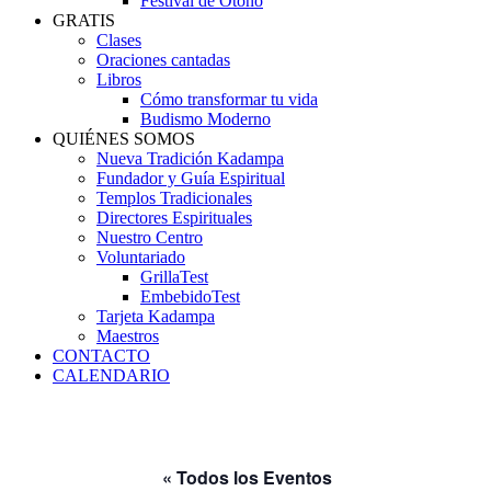
Festival de Otoño
GRATIS
Clases
Oraciones cantadas
Libros
Cómo transformar tu vida
Budismo Moderno
QUIÉNES SOMOS
Nueva Tradición Kadampa
Fundador y Guía Espiritual
Templos Tradicionales
Directores Espirituales
Nuestro Centro
Voluntariado
GrillaTest
EmbebidoTest
Tarjeta Kadampa
Maestros
CONTACTO
CALENDARIO
« Todos los Eventos