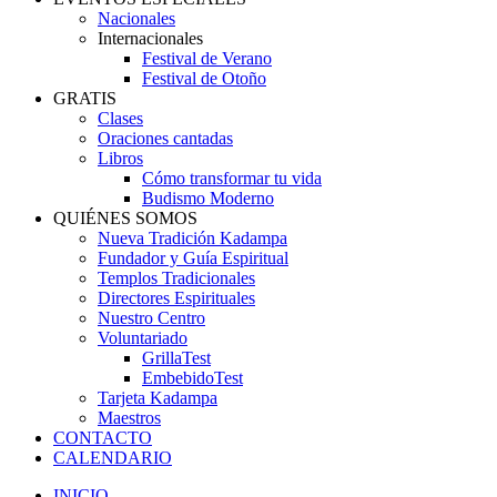
Nacionales
Internacionales
Festival de Verano
Festival de Otoño
GRATIS
Clases
Oraciones cantadas
Libros
Cómo transformar tu vida
Budismo Moderno
QUIÉNES SOMOS
Nueva Tradición Kadampa
Fundador y Guía Espiritual
Templos Tradicionales
Directores Espirituales
Nuestro Centro
Voluntariado
GrillaTest
EmbebidoTest
Tarjeta Kadampa
Maestros
CONTACTO
CALENDARIO
INICIO