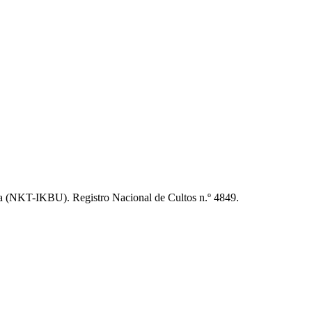
 (NKT-IKBU). Registro Nacional de Cultos n.º 4849.
t
T