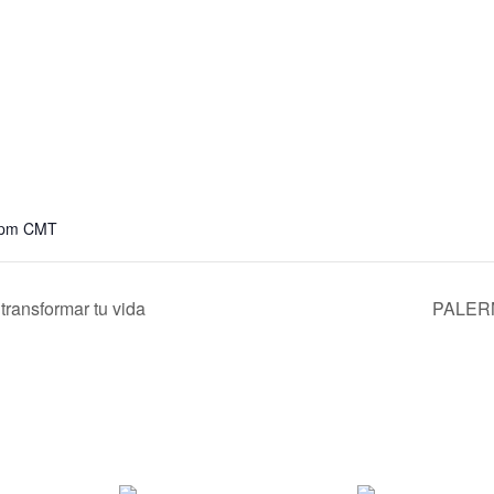
 pm
CMT
ransformar tu vida
PALERMO