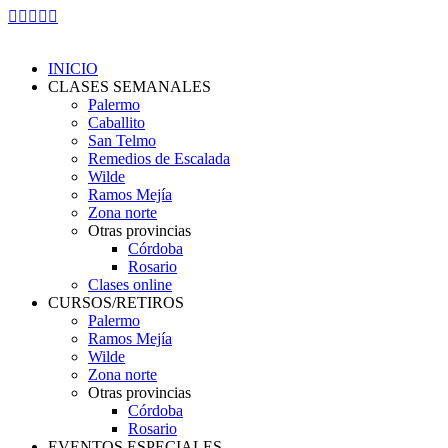
Skip
Facebook
Instagram
YouTube
Whatsapp
Mail
to
page
page
page
page
page
content
opens
opens
opens
opens
opens
INICIO
in
in
in
in
in
CLASES SEMANALES
new
new
new
new
new
Palermo
window
window
window
window
window
Caballito
San Telmo
Remedios de Escalada
Wilde
Ramos Mejía
Zona norte
Otras provincias
Córdoba
Rosario
Clases online
CURSOS/RETIROS
Palermo
Ramos Mejía
Wilde
Zona norte
Otras provincias
Córdoba
Rosario
EVENTOS ESPECIALES