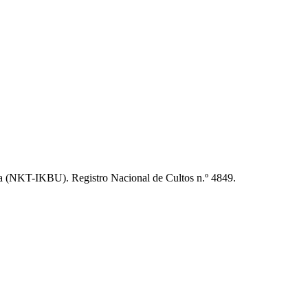
 (NKT-IKBU). Registro Nacional de Cultos n.º 4849.
t
T