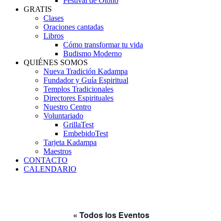
Festival de Otoño
GRATIS
Clases
Oraciones cantadas
Libros
Cómo transformar tu vida
Budismo Moderno
QUIÉNES SOMOS
Nueva Tradición Kadampa
Fundador y Guía Espiritual
Templos Tradicionales
Directores Espirituales
Nuestro Centro
Voluntariado
GrillaTest
EmbebidoTest
Tarjeta Kadampa
Maestros
CONTACTO
CALENDARIO
« Todos los Eventos