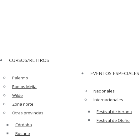
ge opens in new window
YouTube page opens in new wind
CURSOS/RETIROS
EVENTOS ESPECIALES
Palermo
Ramos Mejía
Nacionales
Wilde
Internacionales
Zona norte
Festival de Verano
Otras provincias
Festival de Otoño
Córdoba
Rosario