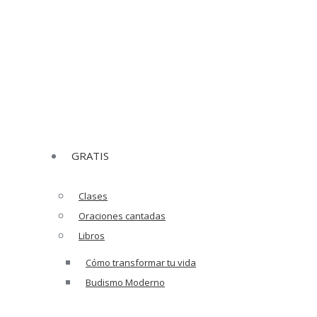
ow
Whatsapp page opens in new window
Mail page
GRATIS
Clases
Oraciones cantadas
Libros
Cómo transformar tu vida
Budismo Moderno