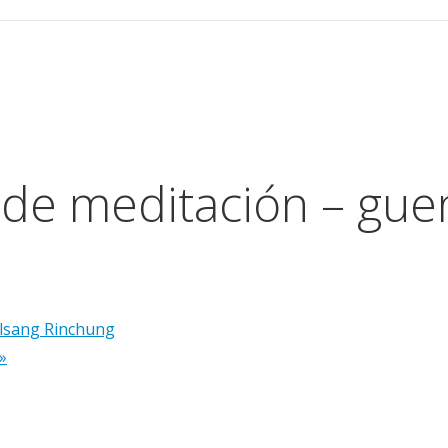
de meditación – gue
lsang Rinchung
»