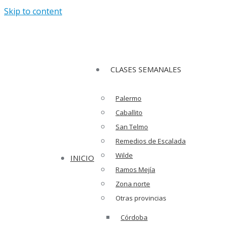
Skip to content
Facebook page opens in new window
Instagram pa
opens in new window
CLASES SEMANALES
Palermo
Caballito
San Telmo
Remedios de Escalada
Wilde
INICIO
Ramos Mejía
Zona norte
Otras provincias
Córdoba