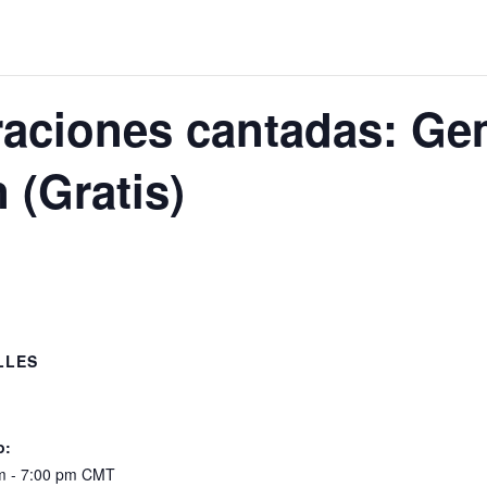
ciones cantadas: Gem
 (Gratis)
LLES
:
o:
m - 7:00 pm
CMT