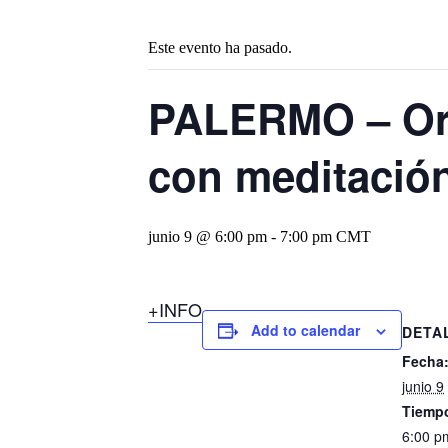
Este evento ha pasado.
PALERMO – Ora
con meditación
junio 9 @ 6:00 pm
-
7:00 pm
CMT
+INFO
Add to calendar
DETA
Fecha
junio 9
Tiemp
6:00 p