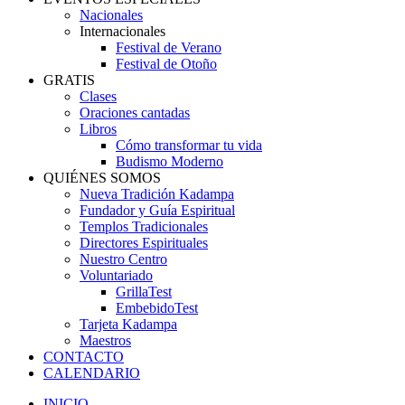
Nacionales
Internacionales
Festival de Verano
Festival de Otoño
GRATIS
Clases
Oraciones cantadas
Libros
Cómo transformar tu vida
Budismo Moderno
QUIÉNES SOMOS
Nueva Tradición Kadampa
Fundador y Guía Espiritual
Templos Tradicionales
Directores Espirituales
Nuestro Centro
Voluntariado
GrillaTest
EmbebidoTest
Tarjeta Kadampa
Maestros
CONTACTO
CALENDARIO
INICIO