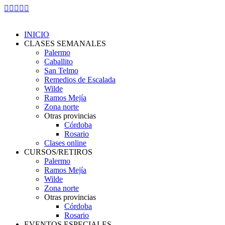
Skip
Facebook
Instagram
YouTube
Whatsapp
Mail
to
page
page
page
page
page
content
opens
opens
opens
opens
opens
INICIO
in
in
in
in
in
CLASES SEMANALES
new
new
new
new
new
Palermo
window
window
window
window
window
Caballito
San Telmo
Remedios de Escalada
Wilde
Ramos Mejía
Zona norte
Otras provincias
Córdoba
Rosario
Clases online
CURSOS/RETIROS
Palermo
Ramos Mejía
Wilde
Zona norte
Otras provincias
Córdoba
Rosario
EVENTOS ESPECIALES