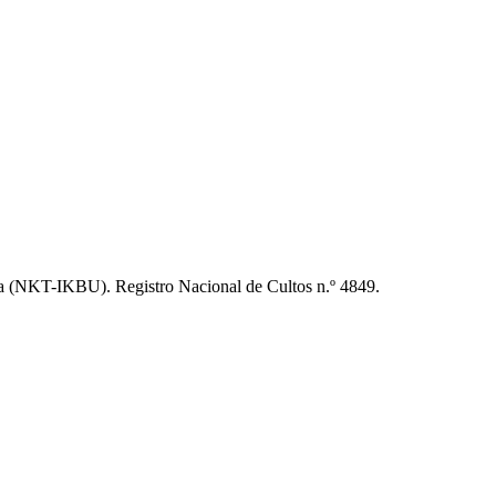
 (NKT-IKBU). Registro Nacional de Cultos n.º 4849.
t
T