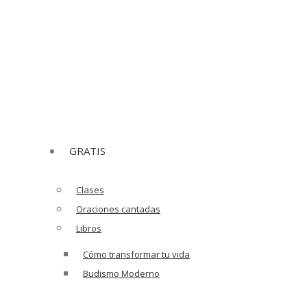
ow
Whatsapp page opens in new window
Mail page
GRATIS
Clases
Oraciones cantadas
Libros
Cómo transformar tu vida
Budismo Moderno