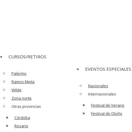
ge opens in new window
YouTube page opens in new wind
CURSOS/RETIROS
EVENTOS ESPECIALES
Palermo
Ramos Mejía
Nacionales
Wilde
Internacionales
Zona norte
Festival de Verano
Otras provincias
Festival de Otoño
Córdoba
Rosario