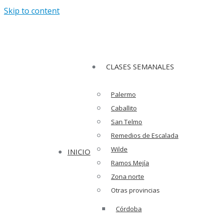
Skip to content
Facebook page opens in new window
Instagram pa
opens in new window
CLASES SEMANALES
Palermo
Caballito
San Telmo
Remedios de Escalada
Wilde
INICIO
Ramos Mejía
Zona norte
Otras provincias
Córdoba